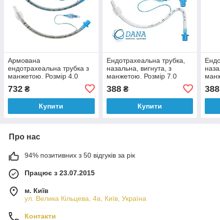
Армована
Ендотрахеальна трубка,
Ендо
ендотрахеальна трубка з
назальна, вигнута, з
наза
манжетою. Розмір 4.0
манжетою. Розмір 7.0
манж
732
388
388
₴
₴
Купити
Купити
Про нас
94% позитивних з 50 відгуків за рік
Працює з 23.07.2015
м. Київ
ул. Велика Кільцева, 4а, Київ, Україна
Контакти