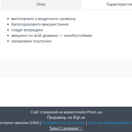
Опис
Характеристи
виготовлені з медичного силікону
багаторазового використання
гладкі всередині
зміцнені по всій довжині — изгибостойкие
запаковані поштучно
Prom.ua
Сайт створений на маркетплейсі
Продавець на Bigl.ua
Інтернет магазин DANA |
Поскаржитися на контент
|
Політика конфіденційност
Select Language
▼