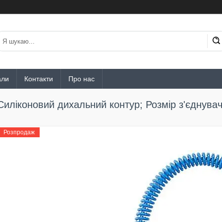
али
Контакти
Про нас
Силіконовий дихальний контур; Розмір з'єднув
Розпродаж