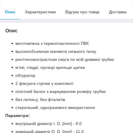
Опис
Характеристики
Відгуки про товар
Доставка
Опис
виготовлена з термопластичного ПВХ
высокообъемная манжета низького тиску
рентгеноконтрастная смуга по всій довжині трубки
м'які, гладкі, прозорі крильця щитка
обтуратор
2 фіксуючі стрічки у комплекті
пілотний балон з маркуванням розміру трубки
без латексу, без фталатів
стерильний, одноразового використання
Параметри:
внутрішній діаметр I. D. [mm] - 8.0
зовнішній діаметр O. D. [mm] - 11.0