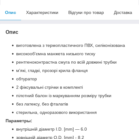
Опис
Характеристики
Відгуки про товар
Доставка
Опис
виготовлена з термопластичного ПВХ, силіконізована
високооб'ємна манжета низького тиску
рентгеноконтрастна смуга по всій довжині трубки
м'які, гладкі, прозорі крила фланця
обтуратор
2 фіксувальні стрічки в комплекті
пілотний балон із маркуванням розміру трубки
без латексу, без фталатів
стерильна, одноразового використання
Параметры:
внутрішній діаметр I.D. [mm] — 6.0
зовнішній діаметр O.D. [mm] - 8.2