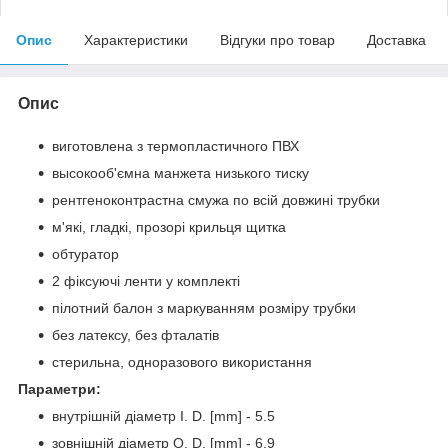
Опис
Характеристики
Відгуки про товар
Доставка
Опис
виготовлена з термопластичного ПВХ
высокооб'ємна манжета низького тиску
рентгеноконтрастна смужа по всій довжині трубки
м'які, гладкі, прозорі крильця щитка
обтуратор
2 фіксуючі ленти у комплекті
пілотний балон з маркуванням розміру трубки
без латексу, без фталатів
стерильна, одноразового використання
Параметри:
внутрішній діаметр I. D. [mm] - 5.5
зовнішній діаметр O. D. [mm] - 6.9