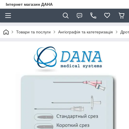
Інтернет магазин ДАНА
Товари та послуги
Ангіографія та катетеризація
Дрот