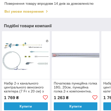
Повернення товару впродовж 14 днів за домовленістю
Всі умови повернення
Подібні товари компанії
Набір 2-х канального
Початкова пункційна голка
Набі
центрального венозного
18G, 20см, пункційна
цент
катетера (7 Fr x 20 см) з
голка 2-х компонентна,
кате
голкою 18G x 7
наконечник тип троакар
голк
1 769
1 263
1 7
₴
₴
Купити
Купити