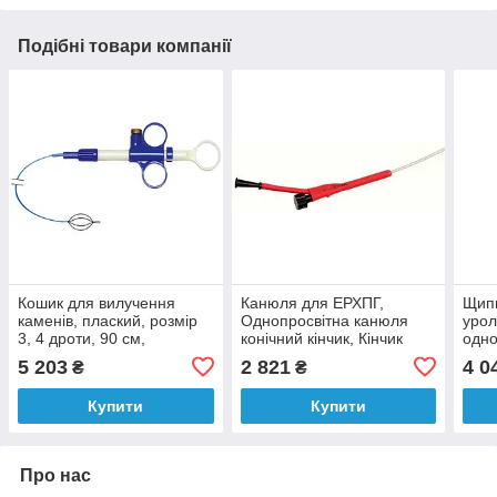
Подібні товари компанії
Кошик для вилучення
Канюля для ЕРХПГ,
Щипц
каменів, плаский, розмір
Однопросвітна канюля
уроло
3, 4 дроти, 90 см,
конічний кінчик, Кінчик
одно
стандартний, нітіноловий
Ø4.5 (Fr/CH), Робоча
довж
5 203
2 821
4 0
₴
₴
довжина 200 (см),
Робочий канал Ø 2.8(мм)
Купити
Купити
Про нас