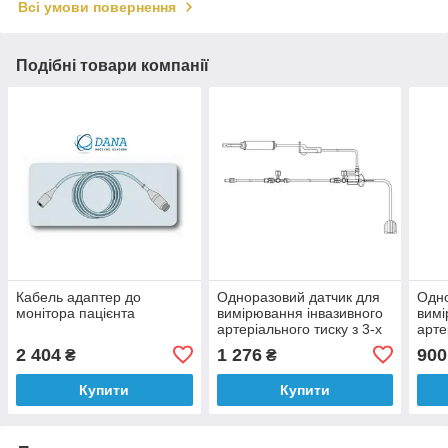
Всі умови повернення
Подібні товари компанії
Кабель адаптер до
Одноразовий датчик для
Одно
монітора пацієнта
вимірювання інвазивного
вимі
артеріального тиску з 3-х
арте
мл промивним пристроєм,
Abbo
2 404
1 276
900
₴
₴
комплект
Купити
Купити