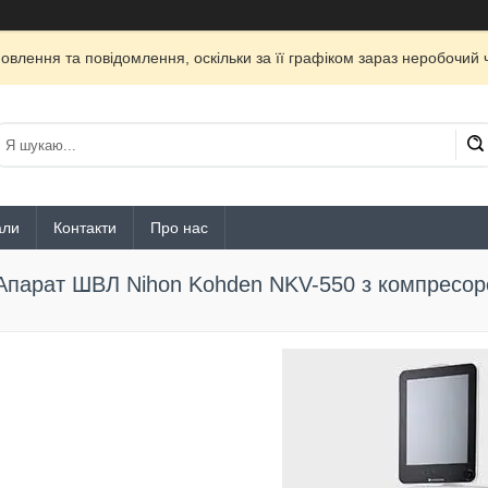
лення та повідомлення, оскільки за її графіком зараз неробочий ч
али
Контакти
Про нас
Апарат ШВЛ Nihon Kohden NKV-550 з компресо