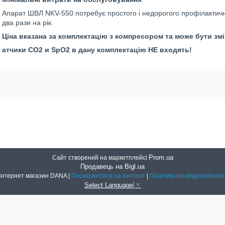
Апарат ШВЛ NKV-550 потребує простого і недорогого профілактич
два рази на рік.
Ціна вказана за комплектацію з компресором та може бути змін
атчики СО2 и SpO2 в дану комплектацію НЕ входять!
Prom.ua
Сайт створений на маркетплейсі
Продавець на Bigl.ua
Інтернет магазин DANA |
Поскаржитися на контент
|
Політика конфіденційност
Select Language
▼