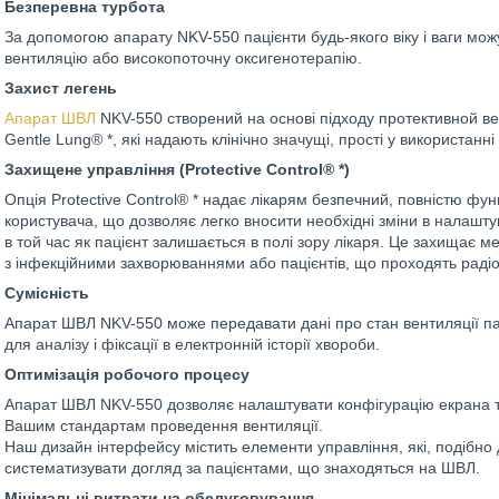
Безперевна турбота
За допомогою апарату NKV-550 пацієнти будь-якого віку і ваги можу
вентиляцію або високопоточну оксигенотерапію.
Захист легень
Апарат ШВЛ
NKV-550 створений на основі підходу протективной ве
Gentle Lung® *, які надають клінічно значущі, прості у використанні 
Захищене управління (Protective Control® *)
Опція Protective Control® * надає лікарям безпечний, повністю фу
користувача, що дозволяє легко вносити необхідні зміни в налашт
в той час як пацієнт залишається в полі зору лікаря. Це захищає м
з інфекційними захворюваннями або пацієнтів, що проходять радіо
Сумісність
Апарат ШВЛ NKV-550 може передавати дані про стан вентиляції па
для аналізу і фіксації в електронній історії хвороби.
Оптимізація робочого процесу
Апарат ШВЛ NKV-550 дозволяє налаштувати конфігурацію екрана та
Вашим стандартам проведення вентиляції.
Наш дизайн інтерфейсу містить елементи управління, які, подібно 
систематизувати догляд за пацієнтами, що знаходяться на ШВЛ.
Мінімальні витрати на обслуговування