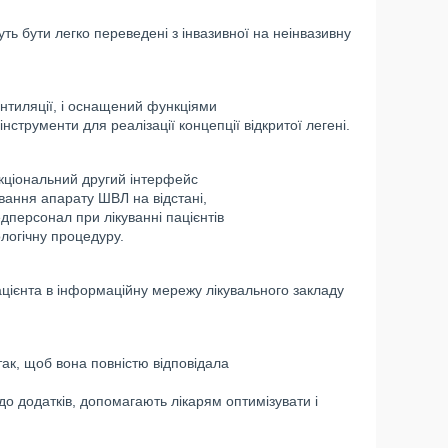
ть бути легко переведені з інвазивної на неінвазивну
нтиляції, і оснащений функціями
інструменти для реалізації концепції відкритої легені.
нкціональний другий інтерфейс
ування апарату ШВЛ на відстані,
едперсонал при лікуванні пацієнтів
логічну процедуру.
цієнта в інформаційну мережу лікувального закладу
к, щоб вона повністю відповідала
до додатків, допомагають лікарям оптимізувати і