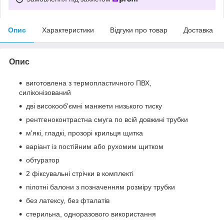
Опис
Характеристики
Відгуки про товар
Доставка
Опис
виготовлена з термопластичного ПВХ,
силіконізований
дві високооб'ємні манжети низького тиску
рентгеноконтрастна смуга по всій довжині трубки
м'які, гладкі, прозорі крильця щитка
варіант із постійним або рухомим щитком
обтуратор
2 фіксувальні стрічки в комплекті
пілотні балони з позначенням розміру трубки
без латексу, без фталатів
стерильна, одноразового використання