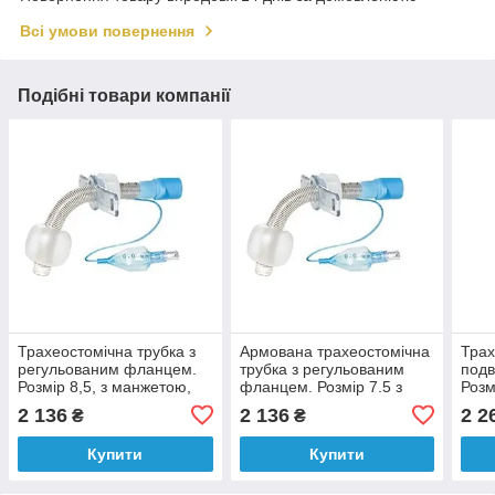
Всі умови повернення
Подібні товари компанії
Трахеостомічна трубка з
Армована трахеостомічна
Трах
регульованим фланцем.
трубка з регульованим
подв
Розмір 8,5, з манжетою,
фланцем. Розмір 7.5 з
Розм
армована
манжетою
фла
2 136
2 136
2 2
₴
₴
Купити
Купити