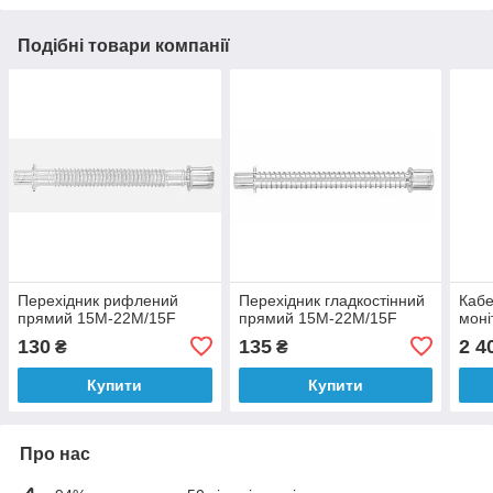
Подібні товари компанії
Перехідник рифлений
Перехідник гладкостінний
Кабе
прямий 15М-22М/15F
прямий 15М-22М/15F
моні
130
135
2 4
₴
₴
Купити
Купити
Про нас