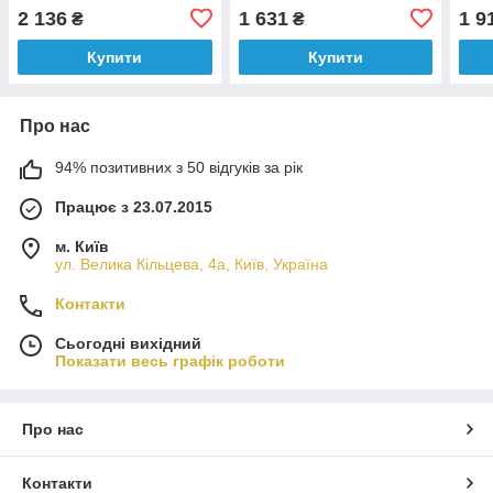
манжетою
розмір 8.5
фла
2 136
1 631
1 9
₴
₴
Купити
Купити
Про нас
94% позитивних з 50 відгуків за рік
Працює з 23.07.2015
м. Київ
ул. Велика Кільцева, 4а, Київ, Україна
Контакти
Сьогодні вихідний
Показати весь графік роботи
Про нас
Контакти