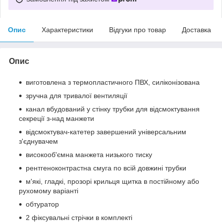
Опис
Характеристики
Відгуки про товар
Доставка
Опис
виготовлена з термопластичного ПВХ, силіконізована
зручна для тривалої вентиляції
канал вбудований у стінку трубки для відсмоктування
секреції з-над манжети
відсмоктувач-катетер завершений універсальним
з'єднувачем
високооб'ємна манжета низького тиску
рентгеноконтрастна смуга по всій довжині трубки
м'які, гладкі, прозорі крильця щитка в постійному або
рухомому варіанті
обтуратор
2 фіксувальні стрічки в комплекті