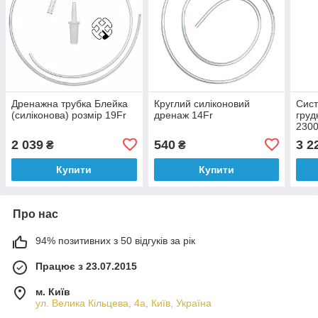
Дренажна трубка Блейка
Круглий силіконовий
Сист
(силіконова) розмір 19Fr
дренаж 14Fr
груд
230
2 039
540
3 2
₴
₴
Купити
Купити
Про нас
94% позитивних з 50 відгуків за рік
Працює з 23.07.2015
м. Київ
ул. Велика Кільцева, 4а, Київ, Україна