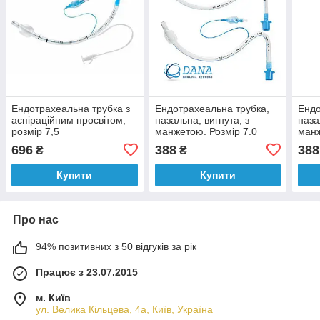
Ендотрахеальна трубка з
Ендотрахеальна трубка,
Ендо
аспіраційним просвітом,
назальна, вигнута, з
наза
розмір 7,5
манжетою. Розмір 7.0
манж
696
388
388
₴
₴
Купити
Купити
Про нас
94% позитивних з 50 відгуків за рік
Працює з 23.07.2015
м. Київ
ул. Велика Кільцева, 4а, Київ, Україна