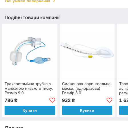
Всі умови повернення
Подібні товари компанії
Трахеостомічна трубка з
Силіконова ларингеальна
Трах
манжетою низького тиску,
маска, (одноразова)
аспі
Розмір 9.0
Розмір 3.0
рег
Розм
786
932
1 6
₴
₴
Купити
Купити