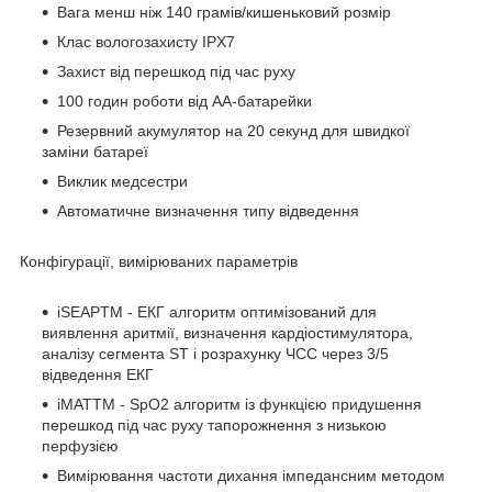
Вага менш ніж 140 грамів/кишеньковий розмір
Клас вологозахисту IPX7
Захист від перешкод під час руху
100 годин роботи від АА-батарейки
Резервний акумулятор на 20 секунд для швидкої
заміни батареї
Виклик медсестри
Автоматичне визначення типу відведення
Конфігурації, вимірюваних параметрів
iSEAP
TM
- ЕКГ алгоритм оптимізований для
виявлення аритмії, визначення кардіостимулятора,
аналізу сегмента ST і розрахунку ЧСС через 3/5
відведення ЕКГ
iMAT
TM
- SpO
2
алгоритм із функцією придушення
перешкод під час руху тапорожнення з низькою
перфузією
Вимірювання частоти дихання імпедансним методом