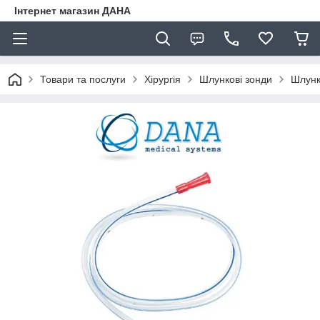
Інтернет магазин ДАНА
Товари та послуги
Хірургія
Шлункові зонди
Шлунк